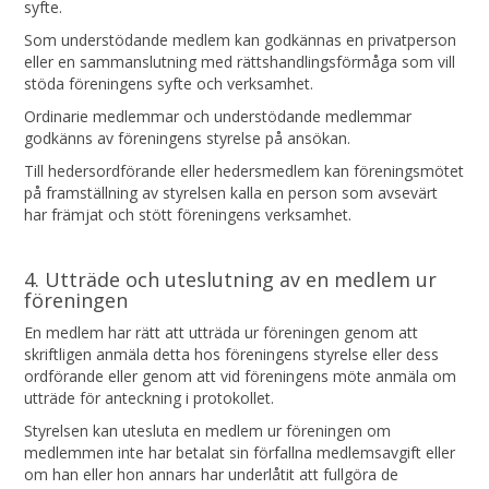
syfte.
Som understödande medlem kan godkännas en privatperson
eller en sammanslutning med rättshandlingsförmåga som vill
stöda föreningens syfte och verksamhet.
Ordinarie medlemmar och understödande medlemmar
godkänns av föreningens styrelse på ansökan.
Till hedersordförande eller hedersmedlem kan föreningsmötet
på framställning av styrelsen kalla en person som avsevärt
har främjat och stött föreningens verksamhet.
4. Utträde och uteslutning av en medlem ur
föreningen
En medlem har rätt att utträda ur föreningen genom att
skriftligen anmäla detta hos föreningens styrelse eller dess
ordförande eller genom att vid föreningens möte anmäla om
utträde för anteckning i protokollet.
Styrelsen kan utesluta en medlem ur föreningen om
medlemmen inte har betalat sin förfallna medlemsavgift eller
om han eller hon annars har underlåtit att fullgöra de