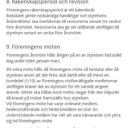
8. Räkenskapsperiod och revision
Föreningens räkenskapsperiod är ett kalenderår.
Bokslutet jämte nödvändiga handlingar och styrelsens
årsberättelse ska överlämnas till revisorerna senast tre veckor
före årsmötet. Revisorerna ska ge sitt utlåtande skriftligen till
styrelsen senast en vecka före årsmötet.
9. Föreningens möten
Föreningens årsmöte hålls årligen på en av styrelsen fastställd
dag under tiden januari-mars.
Ett extra möte hålls då föreningens möte så beslutar eller då
styrelsen anser att det finns skäl därtill eller då minst en
tiondedel (1/10) av föreningens röstberättigade medlemmar
skriftligen kräver det av styrelsen för ett särskilt angivet
ärende. Mötet ska hållas inom trettio dagar från den tidpunkt
då kravet på mötet framställts hos styrelsen.
Vid föreningens möte har varje ordinarie medlem,
hedersordförande och hedersmedlem en röst. En
understödande medlem har rätt att vara närvarande och yttra
sig vid föreningens möte.