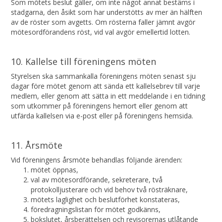
Som mötets beslut gäller, om inte något annat bestäms i
stadgarna, den åsikt som har understötts av mer än hälften
av de röster som avgetts. Om rösterna faller jämnt avgör
mötesordförandens röst, vid val avgör emellertid lotten.
10. Kallelse till föreningens möten
Styrelsen ska sammankalla föreningens möten senast sju
dagar före mötet genom att sända ett kallelsebrev till varje
medlem, eller genom att sätta in ett meddelande i en tidning
som utkommer på föreningens hemort eller genom att
utfärda kallelsen via e-post eller på föreningens hemsida.
11. Årsmöte
Vid föreningens årsmöte behandlas följande ärenden:
mötet öppnas,
val av mötesordförande, sekreterare, två
protokolljusterare och vid behov två rösträknare,
mötets laglighet och beslutförhet konstateras,
föredragningslistan för mötet godkänns,
bokslutet, årsberättelsen och revisorernas utlåtande