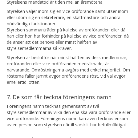
Styrelsens mandattid är tiden mellan årsmötena.
Styrelsen väljer inom sig en vice ordförande samt utser inom
eller utom sig en sekreterare, en skattmästare och andra
nödvändiga funktionärer.
Styrelsen sammanträder på kallelse av ordföranden eller då
han eller hon har förhinder på kallelse av vice ordföranden då
de anser att det behövs eller minst hälften av
styrelsemedlemmarna så kräver.
Styrelsen är beslutför när minst hälften av dess medlemmar,
ordföranden eller vice ordföranden medräknade, är
närvarande. Omröstningarna avgörs med enkel majoritet. Om
rösterna faller jämnt avgör ordförandens röst, vid val avgör
emellertid lotten.
7. De som får teckna föreningens namn
Föreningens namn tecknas gemensamt av två
styrelsemedlemmar av vilka den ena ska vara ordförande eller
vice ordförande. Föreningens namn kan även tecknas ensam
av en person som styrelsen därtill särskilt har befullmäktigat.