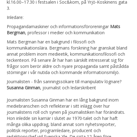
kl.16.00–17.30 i festsalen i Soc&kom, på Yrjö-Koskinens gata
3.
Inledare:
Propagandamaskiner och informationsföroreningar
Mats
Bergman
, professor i medier och kommunikation
Mats Bergman har en bakgrund i filosofi och
kommunikationslära. Bergmans forskning har granskat bland
annat problem inom medieetik, kommunikationsfilosofi och
teckenteori. På senare år har han särskilt intresserat sig för
frågor som berör äldre och nyare propaganda samt påstådda
störningar i vår nutida och kommande informationsmiljö.
Journalisten - från sanningssökare till manipulativ lögnare?
Susanna Ginman
, journalist och ledarskribent
Journalisten Susanna Ginman har en lång bakgrund inom
mediebranschen och reflekterar i sitt inlägg över hur
journalistens roll och synen på journalistiken har förändrats.
Hon inledde sin karriär i slutet av 1970-talet och har haft
många olika uppdrag, bland annat som nyhetsreporter,
politisk reporter, programledare, producent och
redaktionschef vid Svenska Yle. De sista 12 åren före