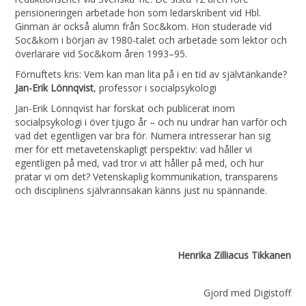
pensioneringen arbetade hon som ledarskribent vid Hbl.
Ginman är också alumn från Soc&kom. Hon studerade vid
Soc&kom i början av 1980-talet och arbetade som lektor och
överlärare vid Soc&kom åren 1993–95.
Förnuftets kris: Vem kan man lita på i en tid av självtänkande?
Jan-Erik Lönnqvist
, professor i socialpsykologi
Jan-Erik Lönnqvist har forskat och publicerat inom
socialpsykologi i över tjugo år – och nu undrar han varför och
vad det egentligen var bra för. Numera intresserar han sig
mer för ett metavetenskapligt perspektiv: vad håller vi
egentligen på med, vad tror vi att håller på med, och hur
pratar vi om det? Vetenskaplig kommunikation, transparens
och disciplinens självrannsakan känns just nu spännande.
Henrika Zilliacus Tikkanen
Gjord med Digistoff