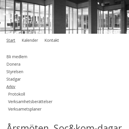
Start
Kalender
Kontakt
Bli medlem
Donera
Styrelsen
Stadgar
Arkiv
Protokoll
Verksamhetsberättelser
Verksametsplaner
Årsmöten, Soc&kom-dagar